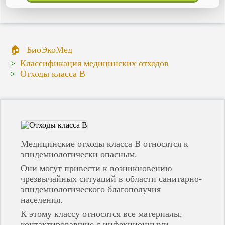
Кстово
Кузнецк
Кумертау
Кунгур
Лениногорск
БиоЭкоМед
Лысково
Лысьва
Классификация медицинских отходов
Маркс
Отходы класса В
Медногорск
Мелеуз
Набережные Челны
Нефтекамск
Нижнекамск
Нижний Ломов
Нижний Новгород
Медицинские отходы класса В относятся к
Никольск
эпидемиологически опасным.
Новокуйбышевск
Новотроицк
Они могут привести к возникновению
Новоульяновск
чрезвычайных ситуаций в области санитарно-
Новочебоксарск
эпидемиологического благополучия
Октябрьский
населения.
Оренбург
Орск
К этому классу относятся все материалы,
Павлово
контактировавшие с инфекционными