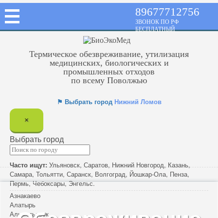
89677712756
ЗВОНОК ПО РФ
БЕСПЛАТНЫЙ
Термическое обезвреживание, утилизация
медицинских, биологических и
промышленных отходов
по всему Поволжью
⚑ Выбрать город
Нижний Ломов
×
Выбрать город
Часто ищут:
Ульяновск
,
Саратов
,
Нижний Новгород
,
Казань
,
Самара
,
Тольятти
,
Саранск
,
Волгоград
,
Йошкар-Ола
,
Пенза
,
Пермь
,
Чебоксары
,
Энгельс
.
Азнакаево
Алатырь
Альметьевск