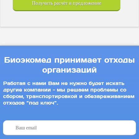
Хвалынск
Получить расчёт и предложение
Чайковский
Чапаевск
Чебоксары
Чернушка
Чистополь
Чкаловск
Чусовой
Энгельс
Биоэкомед принимает отходы
организаций
Работая с нами Вам не нужно будет искать
другие компании - мы решаем проблемы со
сбором, транспортировкой и обезвреживанием
отходов
“под ключ”.