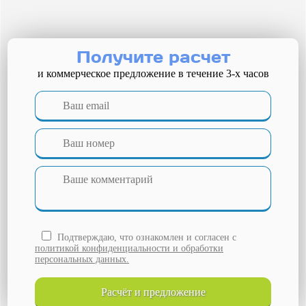
Городец
Горьковское море
Дзержинск
Дивеево
Получите расчет
Димитровград
и коммерческое предложение в течение 3-х часов
Добрянка
Елабуга
Жигулевск
Заволжье
Заречный
Зеленодольск
Ишимбай
Йошкар-Ола
Казань
Каменка
Камышин
Канаш
Кинель
Подтверждаю, что ознакомлен и согласен с
Киров
политикой конфиденциальности и обработки
Кирово-Чепецк
персональных данных.
Козьмодемьянск
Котельнич
расчёт и
предложение
Краснокамск