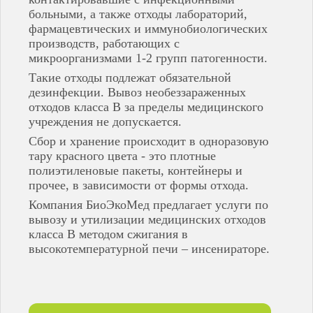
Пенза
больными, а также отходы лабораторий,
Пермь
фармацевтических и иммунобиологических
Пугачёв
производств, работающих с
Рузаевка
микроорганизмами 1-2 групп патогенности.
Салават
Самара
Такие отходы подлежат обязательной
Саранск
дезинфекции. Вывоз необеззараженных
Саратов
отходов класса В за пределы медицинского
Саров
учреждения не допускается.
Семенов
Сбор и хранение происходит в одноразовую
Сердобск
тару красного цвета - это плотные
Сибай
Слободской
полиэтиленовые пакеты, контейнеры и
Соликамск
прочее, в зависимости от формы отхода.
Соль-Илецк
Компания БиоЭкоМед предлагает услуги по
Спасск
вывозу и утилизации медицинских отходов
Стерлитамак
класса В методом сжигания в
Сызрань
высокотемпературной печи – инсенираторе.
Тольятти
Туймазы
Ундоры
Урюпинск
Уфа