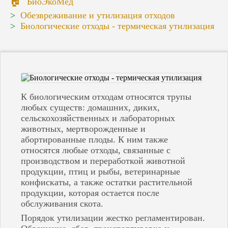
БиоЭкоМед
Кстово
Кузнецк
Обезвреживание и утилизация отходов
Кумертау
Биологические отходы - термическая утилизация
Кунгур
Лениногорск
Лысково
Лысьва
Маркс
Медногорск
Мелеуз
К биологическим отходам относятся трупы
Набережные Челны
любых существ: домашних, диких,
Нефтекамск
сельскохозяйственных и лабораторных
Нижнекамск
животных, мертворожденные и
Нижний Ломов
Нижний Новгород
абортированные плоды. К ним также
Никольск
относятся любые отходы, связанные с
Новокуйбышевск
производством и переработкой животной
Новотроицк
продукции, птиц и рыбы, ветеринарные
Новоульяновск
конфискаты, а также остатки растительной
Новочебоксарск
продукции, которая остается после
Октябрьский
обслуживания скота.
Оренбург
Орск
Порядок утилизации жестко регламентирован.
Павлово