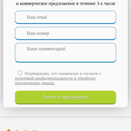
и коммерческое предложение в течение 3-х часов
Городец
Горьковское море
Дзержинск
Дивеево
Димитровград
Добрянка
Елабуга
Жигулевск
Заволжье
Заречный
Зеленодольск
Ишимбай
Йошкар-Ола
Подтверждаю, что ознакомлен и согласен с
Казань
политикой конфиденциальности и обработки
Каменка
персональных данных.
Камышин
Канаш
расчёт и
предложение
Кинель
Киров
Кирово-Чепецк
Козьмодемьянск
Котельнич
Краснокамск