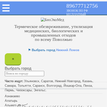
89677712756
ЗВОНОК ПО РФ
БЕСПЛАТНЫЙ
Термическое обезвреживание, утилизация
медицинских, биологических и
промышленных отходов
по всему Поволжью
⚑ Выбрать город
Нижний Ломов
×
Выбрать город
Часто ищут:
Ульяновск
,
Саратов
,
Нижний Новгород
,
Казань
,
Самара
,
Тольятти
,
Саранск
,
Волгоград
,
Йошкар-Ола
,
Пенза
,
Пермь
,
Чебоксары
,
Энгельс
.
Азнакаево
Алатырь
Обезвреживание и
Альметьевск