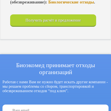
Хвалынск
(обезвреживание):
Биологические отходы
.
Чайковский
Чапаевск
Чебоксары
Чернушка
Получить расчёт и предложение
Чистополь
Чкаловск
Чусовой
Энгельс
Биоэкомед принимает отходы
организаций
Работая с нами Вам не нужно будет искать другие компании -
мы решаем проблемы со сбором, транспортировкой и
обезвреживанием
отходов
“под ключ”.