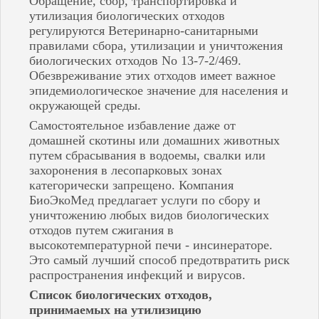
Обращение, сбор, транспортировка и
Пенза
утилизация биологических отходов
Пермь
регулируются Ветеринарно-санитарными
Пугачёв
правилами сбора, утилизации и уничтожения
Рузаевка
биологических отходов No 13-7-2/469.
Салават
Обезвреживание этих отходов имеет важное
Самара
эпидемиологическое значение для населения и
Саранск
окружающей среды.
Саратов
Саров
Самостоятельное избавление даже от
Семенов
домашней скотины или домашних животных
Сердобск
путем сбрасывания в водоемы, свалки или
Сибай
захоронения в лесопарковых зонах
Слободской
категорически запрещено. Компания
Соликамск
БиоЭкоМед предлагает услуги по сбору и
Соль-Илецк
Спасск
уничтожению любых видов биологических
Стерлитамак
отходов путем сжигания в
Сызрань
высокотемпературной печи - инсинераторе.
Тольятти
Это самый лучший способ предотвратить риск
Туймазы
распространения инфекций и вирусов.
Ундоры
Список биологических отходов,
Урюпинск
Уфа
принимаемых на утилизицию