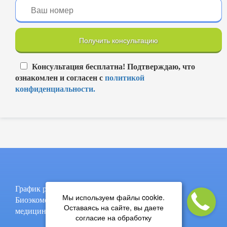
Получить консультацию
Консультация бесплатна! Подтверждаю, что
ознакомлен и согласен с
политикой
конфиденциальности.
График работы: пон-пят, 9:00-17:00
Мы используем файлы cookie.
Биоэкомед - термическое обезвреживание
Оставаясь на сайте, вы даете
медицинских и биологических отходов.
согласие на обработку